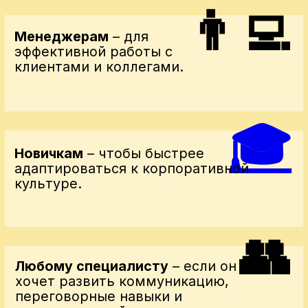
Гузаль Муминова
Cтарший эксперт ALPHA в направлениях HR,
менеджмент и сервис. Ex.HR-директор ТМ
Sherin. Экс-руководитель HRBP Ucell, 8 лет
возглавляла отдел тренингов и развития в
Ucell
Жахонгир Иноятходжаев
Старший тренер по менеджменту и
сервису. Начальник управления по
развитию персонала Anorbank.
Шахиста Пулатова
Бизнес-тренер, карьерный коуч, член
Ассоциации Карьерных Профессионалов
России. В прошлом менеджер по обучению
персонала в Nestle Uzbekistan.
Нодирбек Куздеков
Образование: Cambridge International Diploma
in Management. 10 лет опыта работы в
направлениях: корпоративные продажи,
международная связь, роуминг-бизнес и
B2B маркетинг в Ucell.
И еще 30+ локальных и
международных спикеров