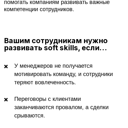
не умеют планировать.
Тренинги по
ключевым гибким
навыкам
Темы могут проходить в формате 2.5, 5 и 8
часов. Вживую или в онлайне. На русском и
узбекском языках.
Стрессоустойчивость
Эффективная
коммуникация
Эмоциональный
интеллект