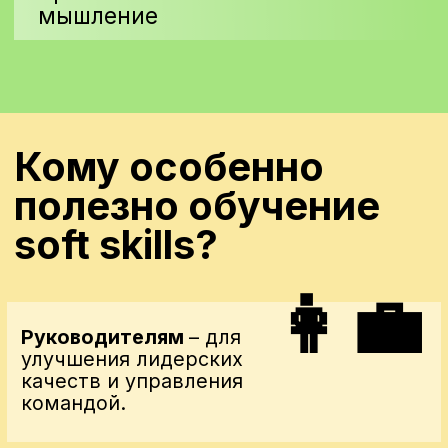
Наши эксперты
Спикером ALPHA может стать не
каждый. Мы отбираем тренеров-
практиков с подтвержденным опытом
роста показателей компаний, для
которых они проводили обучение,
подходящих нам по ценностям и
понимающим локальный контекст
Узбекистана.
Для нас важно не просто обучать
сотрудников, а показать какие
результаты это принесло для компании
и какие метрики за счет этого выросли.
Для этого мы проводим тестирования
для оценки прироста знаний участников
и включаем в обучение кейсы из опыта
вашей компании или вашей индустрии.