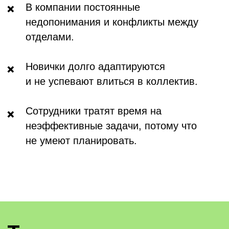
Переговоры
Тайм-
менеджмент
Ораторское
искусство
Креативное
мышление
Управление
конфликтами
Деловая
переписка
Критическое
мышление
Кому особенно