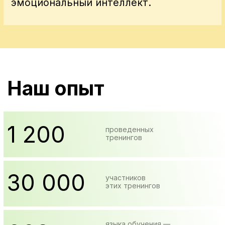
Наш опыт
Обучили команду Фаровон,
многопрофильного производственного
холдинга из Таджикистана, эффективным
коммуникациям, тайм-менеджменту и
работе с конфликтными ситуациями.
Как было
Компания рассказала нам о
проблемах с атмосферой в команде
— людям тяжело договариваться
друг с другом, согласования решений
критически затягиваются, показатели
бизнеса не растут.
Как решили
В процессе общения определили, что