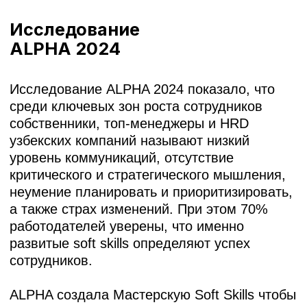
Вашим сотрудникам нужно
развивать soft skills, если…
У менеджеров не получается
❌
мотивировать команду, и сотрудники
теряют вовлеченность.
Переговоры с клиентами
❌
заканчиваются провалом, а сделки
срываются.
В компании постоянные
❌
недопонимания и конфликты между
отделами.
Новички долго адаптируются
❌
и не успевают влиться в коллектив.
Сотрудники тратят время на
❌
неэффективные задачи, потому что