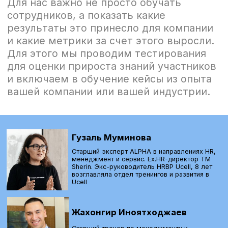
Сабина
Адылова
Руководитель обучения по
менеджменту.
Более 7 лет опыта в создании
образовательных продуктов для
взрослых, включая e-learning
и гибридные форматы.
Отвечает за методологию, запуск и
развитие направлений внутри ALPHA.
Курирует обучение по менеджменту,
soft skills и compliance.
Наина
Гарнаева
Аккаунт-менеджер.
Наша “система единого окна” для
клиентов. Соберет проектную
команду для реализации любого
вашего образовательного запроса.
Оставьте заявку,
чтобы узнать детали