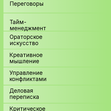
👥
Любому специалисту
– если он
хочет развить коммуникацию,
переговорные навыки и
эмоциональный интеллект.
Наш опыт
1 200
проведенных
тренингов
30 000
участников
этих тренингов
003
языка обучения —
узбекский, русский,
английский