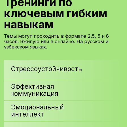
полезно обучение
soft skills?
👩‍💼
Руководителям
– для
улучшения лидерских
качеств и управления
командой.
👨‍💻
Менеджерам
– для
эффективной работы с
клиентами и коллегами.
🎓
Новичкам
– чтобы быстрее
адаптироваться к корпоративной
культуре.