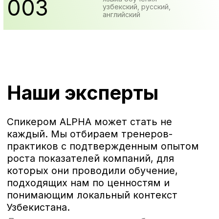
больше всего болят внутренние
коммуникации, часто возникают
конфликты. Подобрали темы тренингов,
компания предоставила примеры
реальных рабочих ситуаций из их
практики, отобрали группу сотрудников
из 16 человек, которые прилетели в
Узбекистан для очного обучения.
Наша
команда
Знаем, что нужно делать, чтобы
вывести вашу команду в лидеры
отрасли и повысить вовлеченность
сотрудников.
Алишер
Джуманиязов
CEO ALPHA и сооснователь агентства
We Digital. Автор тг-канала Пятницкий
маркетинг. Хочет вывести обучение
людей в Узбекистане на
принципиально новый уровень
качества.