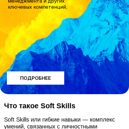
ПОДРОБНЕЕ
Что такое Soft Skills
Soft Skills или гибкие навыки — комплекс
умений, связанных с личностными
качествами человека. Например, навыки
делового общения, тайм-менеджмента
или работы в команде.
Почему soft skills
критически важны?
Мы используем гибкие навыки каждый день.
Их развитие у сотрудников повышает
показатели бизнеса. Компании в
Узбекистане уже осознали:
профессиональные навыки – это важно, но
без soft skills команда не сможет