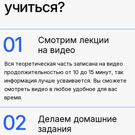
К вам будут прикреплены менторы, которые
будут поддерживать вас, помогать и
направлять во время обучения. Вы сможете
задавать вопросы координатору и куратору
курса
04
Закрепим знания на
практике
После просмотра видео мы закрепляем новые
знания на воркшопе в офлайн-формате. Вы
сможете задать вопросы спикерам и
менторам курса
05
Нетворкинг
Добавим вас в чат, где вы сможете
общаться со слушателями, менторами,
координатором и куратором. В чате вы
будете обсуждать уроки, обмениваться