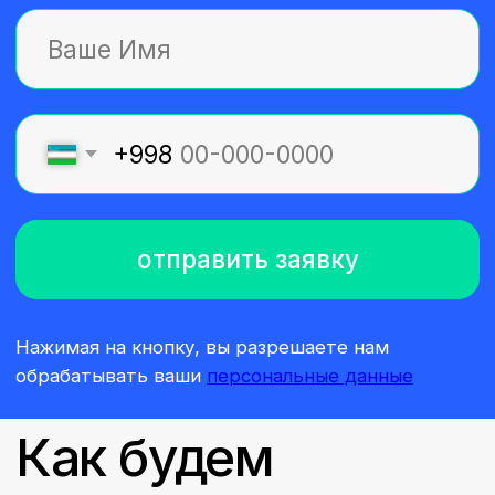
01
Смотрим лекции
на видео
Вся теоретическая часть записана на видео
продолжительностью от 10 до 15 минут, так
информация лучше усваивается. Вы сможете
смотреть видео в любое удобное для вас
время.
02
Делаем домашние
задания
Сделаете 12 домашних заданий, которые
помогут вам лучше усвоить пройденный
материал. Домашние задания приближены к
задачам, с которыми сталкиваются
маркетологи в работе
03
Будем помогать
и поддерживать