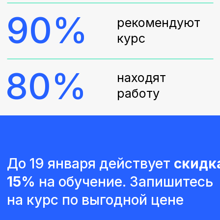
15%
на обучение. Запишитесь
на курс по выгодной цене
+998
отправить заявку
Нажимая на кнопку, вы разрешаете нам
обрабатывать ваши
персональные данные
Как будем
учиться?