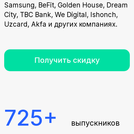
Получить скидку
725+
выпускников
90%
рекомендуют
курс
80%
находят
работу
До 19 января действует
скидка