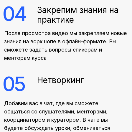
стать
маркетологом
Дмитрий
Садикова
Котлов
Зарина
Для меня курс школы
На самом деле, я в во
маркетинга от Alpha education
от курса Школа маркет
стал проводником в новую
Это было хорошим оп
жизнь.
возможностью повыш
Раньше, маркетинг, в моём
квалификации. Сейчас 
представлении, был чем-то
маркетолог в сети маг
сложным и связанным только
одежды и полученные 
с тем, как продать клиенту
немало помогают
товар.
справляться с задачам