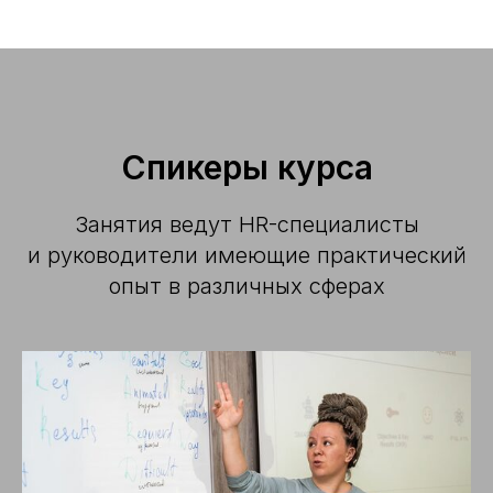
Спикеры курса
Занятия ведут HR-специалисты
и руководители имеющие практический
опыт в различных сферах