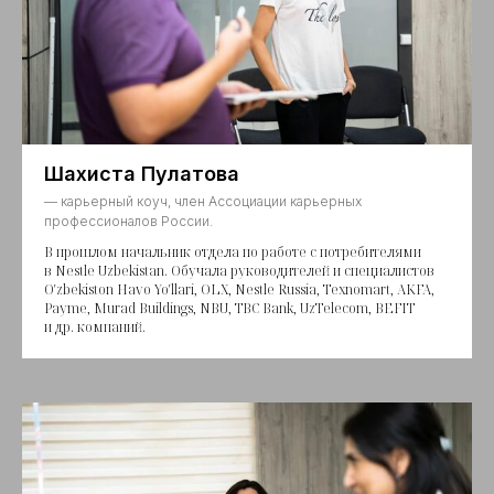
Шахиста Пулатова
— карьерный коуч, член Ассоциации карьерных
профессионалов России.
В прошлом начальник отдела по работе с потребителями
в Nestle Uzbekistan. Обучала руководителей и специалистов
O'zbekiston Havo Yo'llari, OLX, Nestle Russia, Texnomart, AKFA,
Payme, Murad Buildings, NBU, TBC Bank, UzTelecom, BEFIT
и др. компаний.