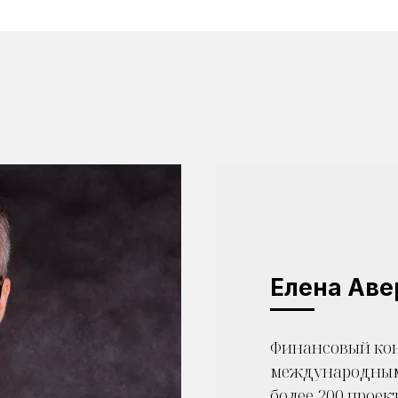
Елена Аве
Финансовый кон
международным
более 200 проек