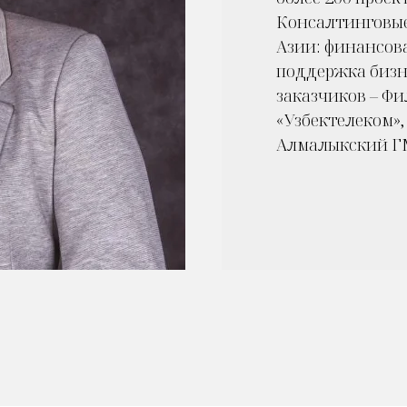
Консалтинговые
Азии: финансова
поддержка бизн
заказчиков – Ф
«Узбектелеком»,
Алмалыкский ГМ