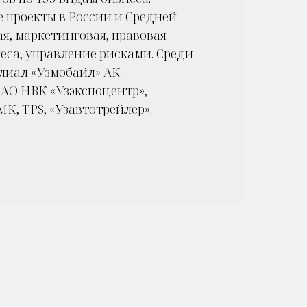
 проекты в России и Средней
я, маркетинговая, правовая
еса, управление рисками. Среди
илиал «Узмобайл» АК
 АО НВК «Узэкспоцентр»,
К, TPS, «Узавтотрейлер».