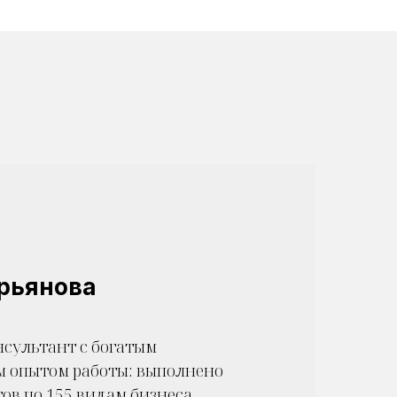
рьянова
сультант с богатым
 опытом работы: выполнено
тов по 155 видам бизнеса.