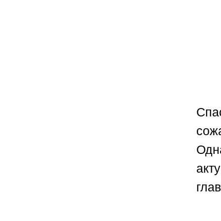
Спа
сож
Одн
акт
гла