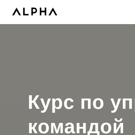
Курс по у
командой