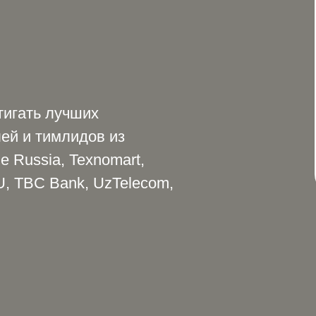
тигать лучших
ей и тимлидов из
le Russia, Texnomart,
U, TBC Bank, UzTelecom,