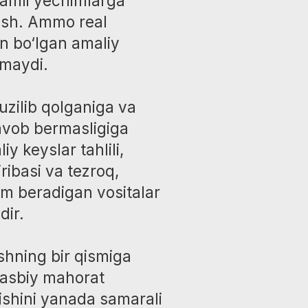
b qolganiga va
bermasligiga
lar tahlili,
 va tezroq,
radigan vositalar
ng bir qismiga
iy mahorat
ni yanada samarali