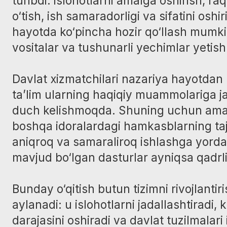
Davlat xizmatchilari nazariya hayotdan uzili
ta’lim ularning haqiqiy muammolariga javob 
duch kelishmoqda. Shuning uchun amaliy keys
boshqa idoralardagi hamkasblarning tajribasi
aniqroq va samaraliroq ishlashga yordam be
mavjud bo‘lgan dasturlar ayniqsa qadrlidir.
Bunday o‘qitish butun tizimni rivojlantirishni
aylanadi: u islohotlarni jadallashtiradi, kasb
darajasini oshiradi va davlat tuzilmalari ishi
qiladi.