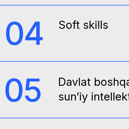
05
Davlat boshqaru
sun’iy intellekt
06
Davlat organlari
uchun PR
07
Ish samaradorlig
oshirish loyihalar