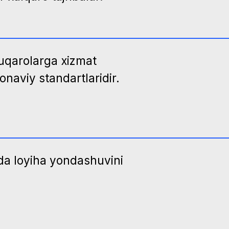
yondashuvini
aralar,
fikrlash.
rayonlarni