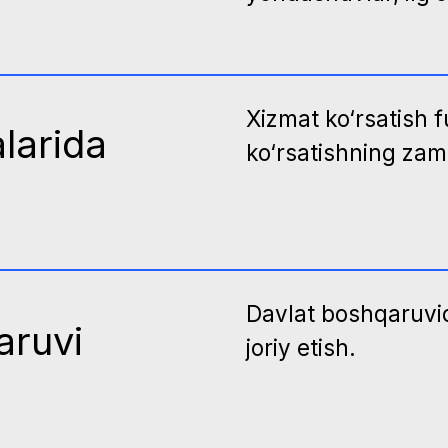
Davlat boshqaruvida loyiha 
vi
joriy etish.
Muloqot, jamoaviy ish, muzok
emotsional intellekt, kreativ 
Ma’lumotlarni tahlil qilish, ja