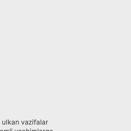
n vazifalar
i yechimlarga
. Ammo real
lgan amaliy
i.