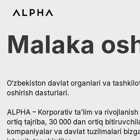
Malaka oshi
O‘zbekiston davlat organlari va tashkilotlar
oshirish dasturlari.
ALPHA – Korporativ ta’lim va rivojlanish mark
ortiq tajriba, 30 000 dan ortiq bitiruvchilar, 2
kompaniyalar va davlat tuzilmalari bizga ta’l
ishonib topshirdilar