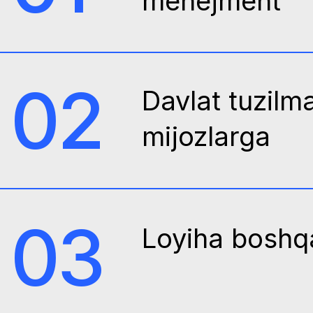
03
Loyiha boshqaru
04
Soft skills