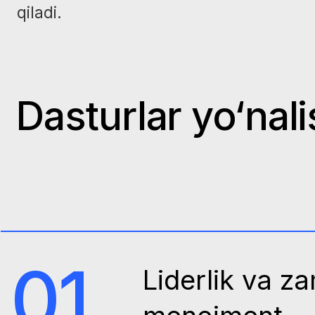
Dasturlar yo‘nalish
01
Liderlik va zamo
menejment
02
Davlat tuzilmala
mijozlarga