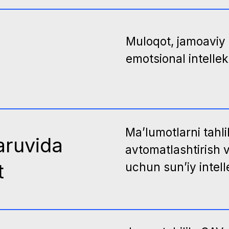
vida
avtomatlashtirish va xizmatl
uchun sun’iy intellektning ama
Jamoatchilik, OAV va ijtimoiy
ishlash.
ini
Lean, jarayonlarni optimallash
tejamkor boshqaruv
i