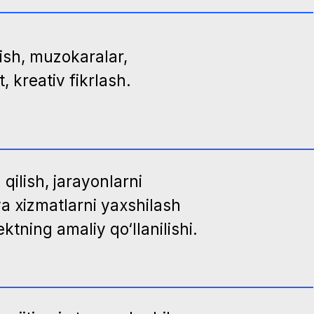
arni yaxshilash
liy qo‘llanilishi.
 tarmoqlar bilan
tirish,