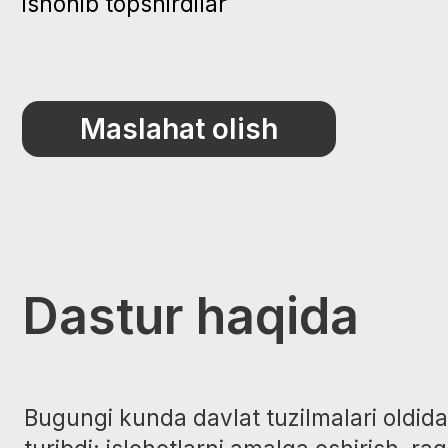
Maslahat olish
Dastur haqida
Bugungi kunda davlat tuzilmalari oldida ulka
turibdi: islohotlarni amalga oshirish, raqaml
o‘tish, ish samaradorligi va sifatini oshirish
hayotda ko‘pincha hozir qo‘llash mumkin bo‘
vositalar va tushunarli yechimlar yetishmayd