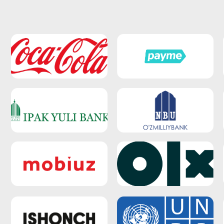
g
bilan
boring.