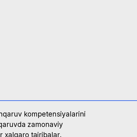
mpetensiyalarini
zamonaviy
ajribalar.
a xizmat
dartlaridir.