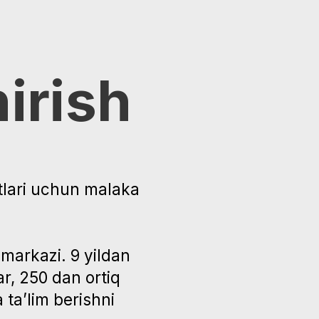
rish
i uchun malaka
azi. 9 yildan
50 dan ortiq
im berishni