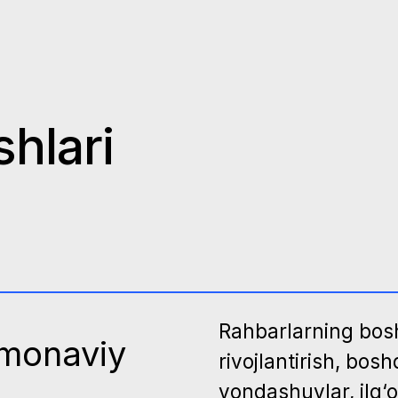
lari
Rahbarlarning boshqaruv ko
naviy
rivojlantirish, boshqaruvda 
yondashuvlar, ilg‘or xalqaro t
Xizmat ko‘rsatish fuqarolarg
rida
ko‘rsatishning zamonaviy stan