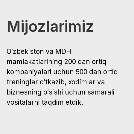
Ariza qoldirin
Shaklni to‘ldiring, biz tez orada siz 
bog‘lanamiz. Yoki o‘zingiz yozib yu