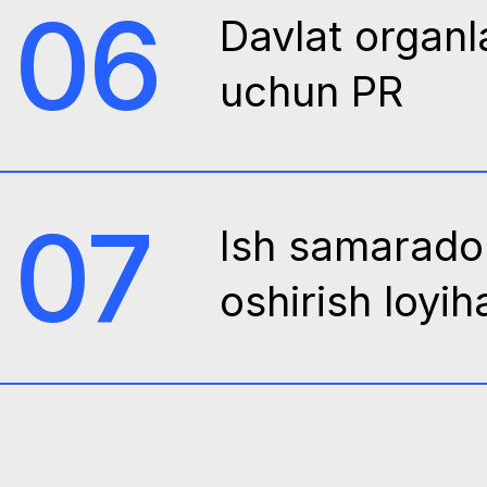
Mijozlarimiz
O‘zbekiston va MDH
mamlakatlarining 200 dan ortiq
kompaniyalari uchun 500 dan ortiq
treninglar o‘tkazib, xodimlar va
biznesning o‘sishi uchun samarali
vositalarni taqdim etdik.