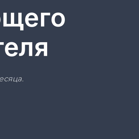
ющего
теля
есяца.