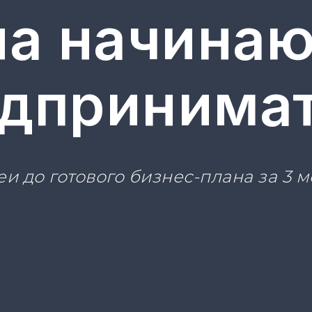
а начина
дпринима
еи до готового бизнес-плана за 3 м