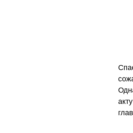
Спа
сож
Одн
акт
гла