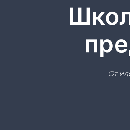
Школ
пре
От ид