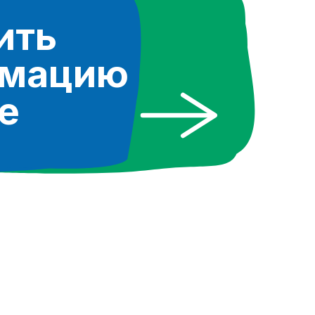
ить
рмацию
е