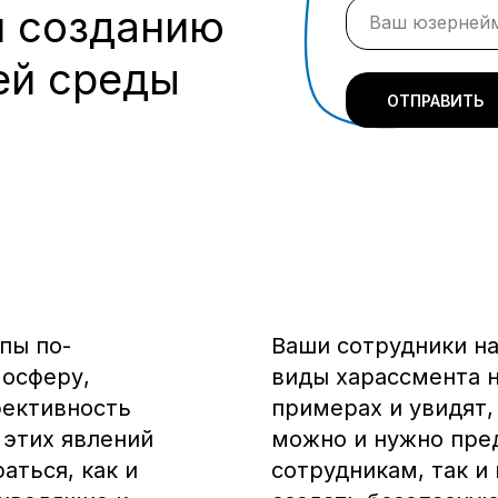
и созданию
ей среды
ОТПРАВИТЬ
пы по-
Ваши сотрудники на
осферу,
виды харассмента 
фективность
примерах и увидят,
 этих явлений
можно и нужно пре
аться, как и
сотрудникам, так и