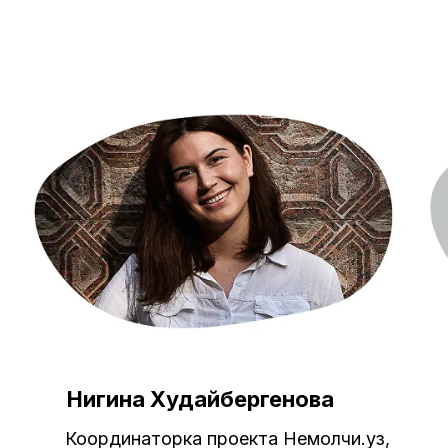
вку
Нигина Худайбергенова
 с вами в
Координаторка проекта Немолчи.уз,