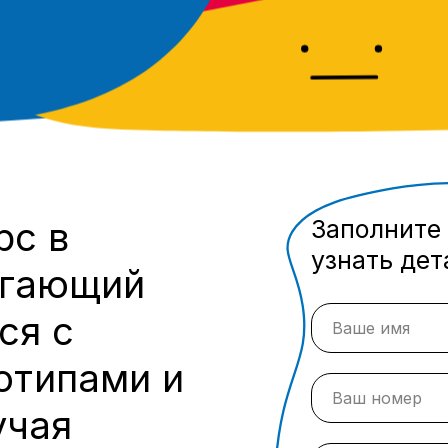
рс в
Заполните
узнать дет
огающий
ся с
отипами и
учая