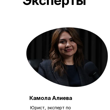
Эксперты
Оставьте зая
Камола Алиева
Заполните форму, а мы свяжемся
Юрист, эксперт по