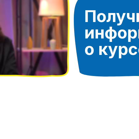
Получ
инфо
о курс