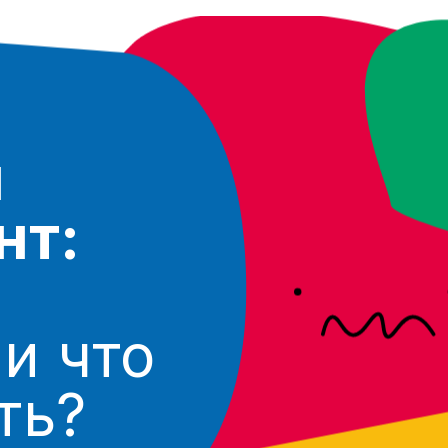
:
 что
ь?