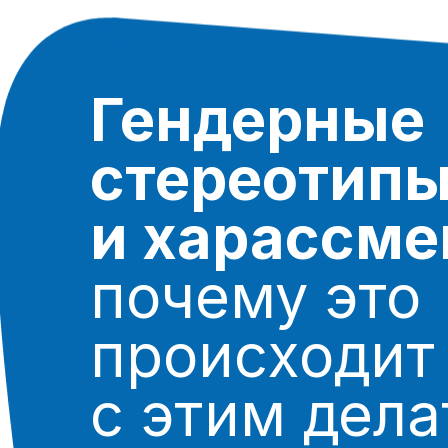
Гендерные
стереотипы
и харассмент
почему это
происходит и
с этим делат